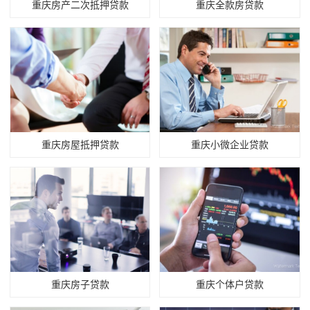
重庆房产二次抵押贷款
重庆全款房贷款
重庆房屋抵押贷款
重庆小微企业贷款
重庆房子贷款
重庆个体户贷款