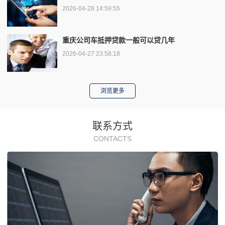
2026-04-28 14:59:55
重庆公司车抵押贷款一般可以贷几年
2026-04-27 23:58:18
浏览更多
联系方式
CONTACTS