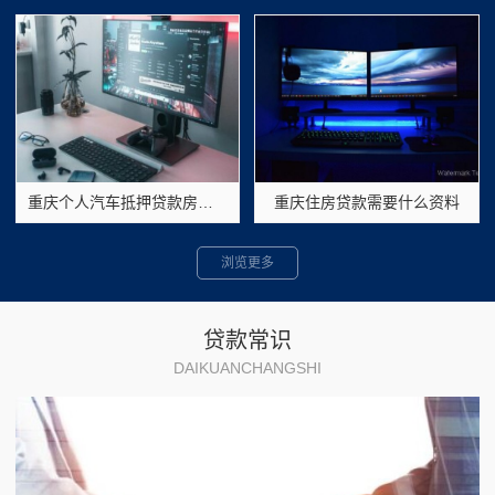
重庆个人汽车抵押贷款房产证要给银行吗
重庆住房贷款需要什么资料
浏览更多
贷款常识
DAIKUANCHANGSHI