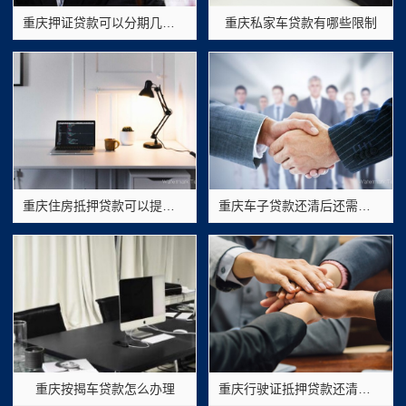
重庆押证贷款可以分期几年还款
重庆私家车贷款有哪些限制
重庆住房抵押贷款可以提前还款吗
重庆车子贷款还清后还需要办理什么手续
重庆按揭车贷款怎么办理
重庆行驶证抵押贷款还清后还需要办理什么手续